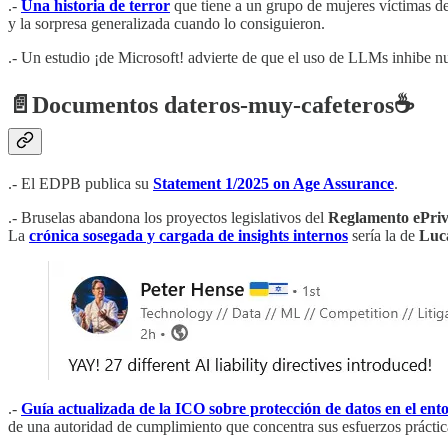
.-
Una historia de terror
que tiene a un grupo de mujeres víctimas de 
y la sorpresa generalizada cuando lo consiguieron.
.- Un estudio ¡de Microsoft! advierte de que el uso de LLMs inhibe nu
📄
Documentos dateros-muy-cafeteros
☕️
.- El EDPB publica su
Statement 1/2025 on Age Assurance
.
.- Bruselas abandona los proyectos legislativos del
Reglamento ePri
La
crónica sosegada y cargada de insights internos
sería la de
Luc
.-
Guía actualizada de la ICO sobre protección de datos en el ent
de una autoridad de cumplimiento que concentra sus esfuerzos práctica