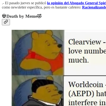
.- El pasado jueves se publicó
la opinión del Abogado General Spi
como newsletter específica, pero es bastante cafetero:
Racionalizando
💀Death by Meme🤣