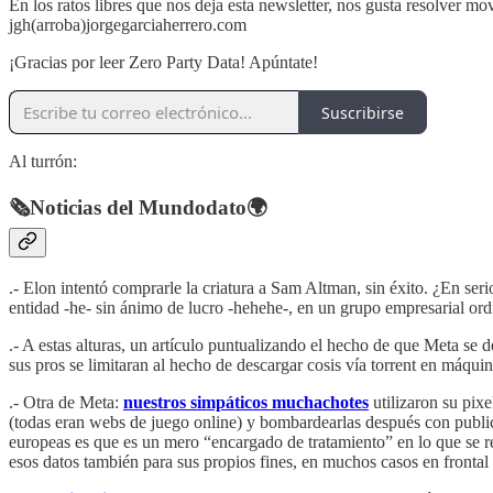
En los ratos libres que nos deja esta newsletter, nos gusta resolver m
jgh(arroba)jorgegarciaherrero.com
¡Gracias por leer Zero Party Data! Apúntate!
Suscribirse
Al turrón:
🗞️Noticias del Mundodato🌍
.- Elon intentó comprarle la criatura a Sam Altman, sin éxito. ¿En seri
entidad -he- sin ánimo de lucro -hehehe-, en un grupo empresarial ord
.- A estas alturas, un artículo puntualizando el hecho de que Meta se d
sus pros se limitaran al hecho de descargar cosis vía torrent en máqui
.- Otra de Meta:
nuestros simpáticos muchachotes
utilizaron su pixe
(todas eran webs de juego online) y bombardearlas después con publi
europeas es que es un mero “encargado de tratamiento” en lo que se re
esos datos también para sus propios fines, en muchos casos en frontal c