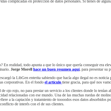
ovidas complicadas en protección de datos personales. Si tienes de algu
o? En realidad, todo apunta a que lo único que quería conseguir era elev
inario.
Jorge Morell
hace un buen resumen aquí
, para presentar su 
escargó la LibGen enterita sabiendo que hacía algo ilegal no es noticia 
nas corporativas. En el fondo
el artículo
tiene gracia, para qué nos va
l de ojo rojo, no para prestar un servicio a los clientes donde lo tenían
cidad relacionadas con ese mundo. Una de las muchas ruedas de molino 
fiere a la captación y tratamiento de toooodos esos datos absorbidos po
onflicto de interés con el de sus clientes.