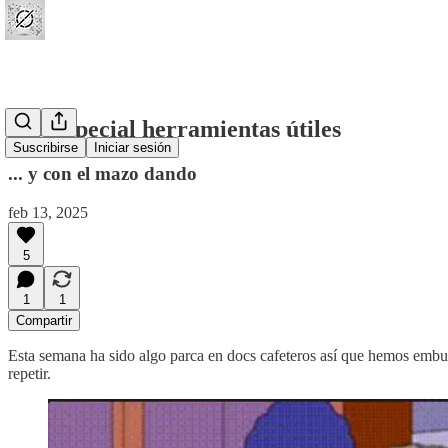
#10 Especial herramientas útiles
Suscribirse
Iniciar sesión
... y con el mazo dando
feb 13, 2025
5
1
1
Compartir
Esta semana ha sido algo parca en docs cafeteros así que hemos embut
repetir.