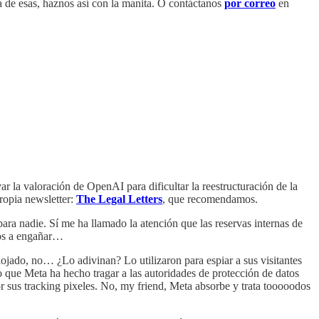
na de esas, haznos así con la manita. O contáctanos
por correo
en
ar la valoración de OpenAI para dificultar la reestructuración de la
propia newsletter:
The Legal Letters
, que recomendamos.
para nadie. Sí me ha llamado la atención que las reservas internas de
mos a engañar…
 alojado, no… ¿Lo adivinan? Lo utilizaron para espiar a sus visitantes
que Meta ha hecho tragar a las autoridades de protección de datos
r sus tracking pixeles. No, my friend, Meta absorbe y trata tooooodos