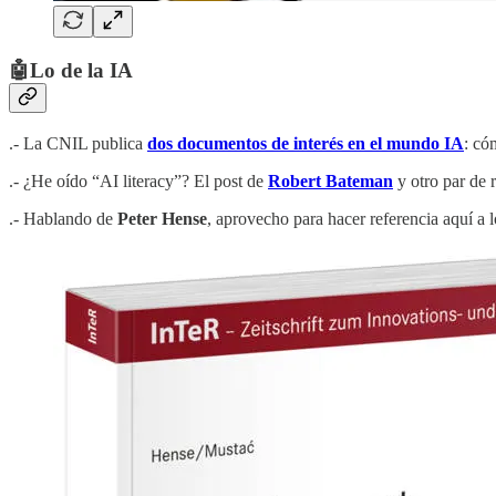
🤖Lo de la IA
.- La CNIL publica
dos documentos de interés en el mundo IA
: có
.- ¿He oído “AI literacy”? El post de
Robert Bateman
y otro par de 
.- Hablando de
Peter Hense
, aprovecho para hacer referencia aquí a 