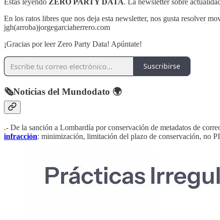
Estás leyendo
ZERO PARTY DATA
. La newsletter sobre actualid
En los ratos libres que nos deja esta newsletter, nos gusta resolver m
jgh(arroba)jorgegarciaherrero.com
¡Gracias por leer Zero Party Data! Apúntate!
Suscribirse
🗞️Noticias del Mundodato 🌍
.- De la sanción a Lombardía por conservación de metadatos de corre
infracción
: minimización, limitación del plazo de conservación, no P