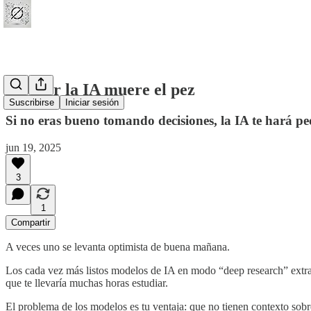
#27 Por la IA muere el pez
Suscribirse
Iniciar sesión
Si no eras bueno tomando decisiones, la IA te hará pe
jun 19, 2025
3
1
Compartir
A veces uno se levanta optimista de buena mañana.
Los cada vez más listos modelos de IA en modo “deep research” extra
que te llevaría muchas horas estudiar.
El problema de los modelos es tu ventaja: que no tienen contexto sobre 