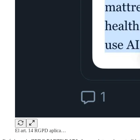
El art. 14 RGPD aplica…