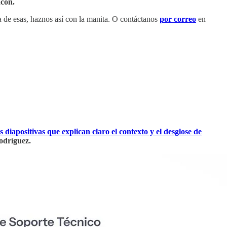
cón.
na de esas, haznos así con la manita. O contáctanos
por correo
en
s diapositivas que explican claro el contexto y el desglose de
odríguez.