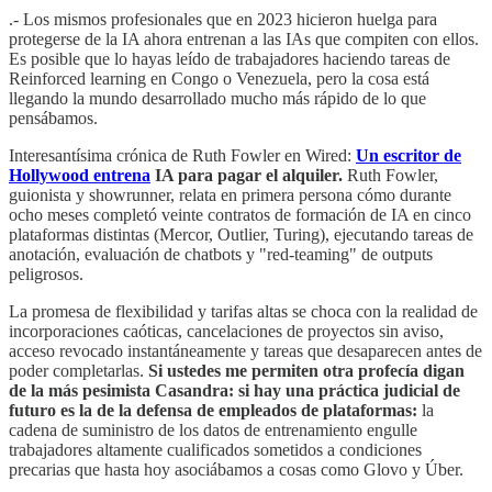
.- Los mismos profesionales que en 2023 hicieron huelga para
protegerse de la IA ahora entrenan a las IAs que compiten con ellos.
Es posible que lo hayas leído de trabajadores haciendo tareas de
Reinforced learning en Congo o Venezuela, pero la cosa está
llegando la mundo desarrollado mucho más rápido de lo que
pensábamos.
Interesantísima crónica de Ruth Fowler en Wired:
Un escritor de
Hollywood entrena
IA para pagar el alquiler.
Ruth Fowler,
guionista y showrunner, relata en primera persona cómo durante
ocho meses completó veinte contratos de formación de IA en cinco
plataformas distintas (Mercor, Outlier, Turing), ejecutando tareas de
anotación, evaluación de chatbots y "red-teaming" de outputs
peligrosos.
La promesa de flexibilidad y tarifas altas se choca con la realidad de
incorporaciones caóticas, cancelaciones de proyectos sin aviso,
acceso revocado instantáneamente y tareas que desaparecen antes de
poder completarlas.
Si ustedes me permiten otra profecía digan
de la más pesimista Casandra: si hay una práctica judicial de
futuro es la de la defensa de empleados de plataformas:
la
cadena de suministro de los datos de entrenamiento engulle
trabajadores altamente cualificados sometidos a condiciones
precarias que hasta hoy asociábamos a cosas como Glovo y Úber.