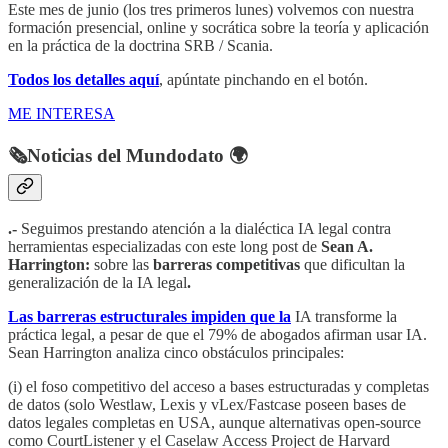
Este mes de junio (los tres primeros lunes) volvemos con nuestra
formación presencial, online y socrática sobre la teoría y aplicación
en la práctica de la doctrina SRB / Scania.
Todos los detalles aquí
, apúntate pinchando en el botón.
ME INTERESA
🗞️Noticias del Mundodato 🌍
.-
Seguimos prestando atención a la dialéctica IA legal contra
herramientas especializadas con este long post de
Sean A.
Harrington:
sobre las
barreras competitivas
que dificultan la
generalización de la IA legal
.
Las barreras estructurales impiden que la
IA transforme la
práctica legal, a pesar de que el 79% de abogados afirman usar IA.
Sean Harrington analiza cinco obstáculos principales:
(i) el foso competitivo del acceso a bases estructuradas y completas
de datos (solo Westlaw, Lexis y vLex/Fastcase poseen bases de
datos legales completas en USA, aunque alternativas open-source
como CourtListener y el Caselaw Access Project de Harvard