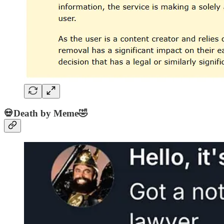
💀Death by Meme🤣