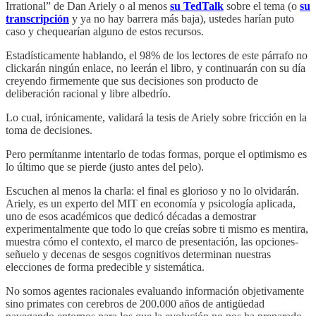
Irrational” de Dan Ariely o al menos
su TedTalk
sobre el tema (o
su
transcripción
y ya no hay barrera más baja), ustedes harían puto
caso y chequearían alguno de estos recursos.
Estadísticamente hablando, el 98% de los lectores de este párrafo no
clickarán ningún enlace, no leerán el libro, y continuarán con su día
creyendo firmemente que sus decisiones son producto de
deliberación racional y libre albedrío.
Lo cual, irónicamente, validará la tesis de Ariely sobre fricción en la
toma de decisiones.
Pero permítanme intentarlo de todas formas, porque el optimismo es
lo último que se pierde (justo antes del pelo).
Escuchen al menos la charla: el final es glorioso y no lo olvidarán.
Ariely, es un experto del MIT en economía y psicología aplicada,
uno de esos académicos que dedicó décadas a demostrar
experimentalmente que todo lo que creías sobre ti mismo es mentira,
muestra cómo el contexto, el marco de presentación, las opciones-
señuelo y decenas de sesgos cognitivos determinan nuestras
elecciones de forma predecible y sistemática.
No somos agentes racionales evaluando información objetivamente
sino primates con cerebros de 200.000 años de antigüedad