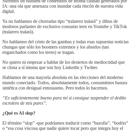
Sufrimos un tsunami de contenidos de ínfima calidad generados por
IA: una ola que amenaza con inundar cada rincón de nuestra vida
digital.
Ya no hablamos de chorradas tipo “tralarero tralará” y dibus de
inodoros parlantes de exclusivo consumo teen en Youtube y TikTok
(tralarero tralará).
No hablamos del cristo de las gambas y todas esas supuestas noticias
chungas que sólo los boomers extremos y los abuelos (tan
enganchados como los teens) se tragan.
No quiero ni empezar a hablar de los desiertos de mediocridad que
se clona a sí misma que son hoy Linkedin y Twitter.
Hablamos de una mayoría absoluta en las elecciones del moderno
mundo conectado. Todos, absolutamente todos, consumimos basura
sintética con desigual entusiasmo. Pero todos lo hacemos.
“Es suficientemente bueno para mí si consigue suspender el dedito
escrolero de mis pares”.
¿Qué es AI slop?
El término “slop” -que podríamos traducir como “bazofia”, “bodrio”
o “esa cosa viscosa que nadie quiere tocar pero que integra hoy el