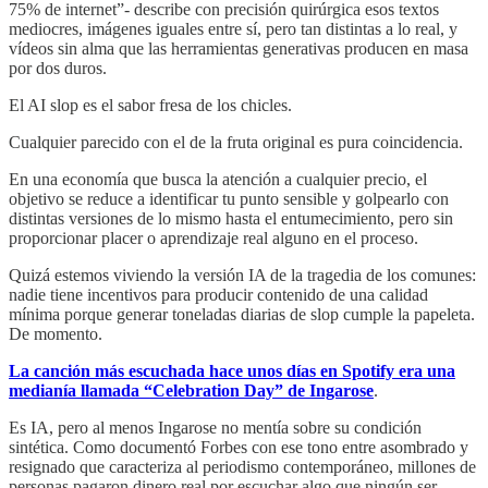
75% de internet”- describe con precisión quirúrgica esos textos
mediocres, imágenes iguales entre sí, pero tan distintas a lo real, y
vídeos sin alma que las herramientas generativas producen en masa
por dos duros.
El AI slop es el sabor fresa de los chicles.
Cualquier parecido con el de la fruta original es pura coincidencia.
En una economía que busca la atención a cualquier precio, el
objetivo se reduce a identificar tu punto sensible y golpearlo con
distintas versiones de lo mismo hasta el entumecimiento, pero sin
proporcionar placer o aprendizaje real alguno en el proceso.
Quizá estemos viviendo la versión IA de la tragedia de los comunes:
nadie tiene incentivos para producir contenido de una calidad
mínima porque generar toneladas diarias de slop cumple la papeleta.
De momento.
La canción más escuchada hace unos días en Spotify era una
medianía llamada “Celebration Day” de Ingarose
.
Es IA, pero al menos Ingarose no mentía sobre su condición
sintética. Como documentó Forbes con ese tono entre asombrado y
resignado que caracteriza al periodismo contemporáneo, millones de
personas pagaron dinero real por escuchar algo que ningún ser