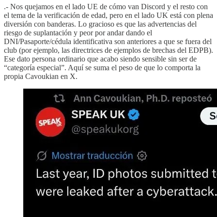
.- Nos quejamos en el lado UE de cómo van Discord y el resto con
el tema de la verificación de edad, pero en el lado UK está con plena
diversión con banderas. Lo gracioso es que las advertencias del
riesgo de suplantación y peor por andar dando el
DNI/Pasaporte/cédula identificativa son anteriores a que se fuera del
club (por ejemplo, las directrices de ejemplos de brechas del EDPB).
Ese dato persona ordinario que acabo siendo sensible sin ser de
“categoría especial”. Aquí se suma el peso de que lo comporta la
propia Cavoukian en X.