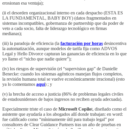
erosionan esa ventaja);
(ii el desorden organizacional interno en cada despacho (ESTA ES
LA FUNDAMENTAL, BABY BOY) (datos fragmentados en
sistemas incompatibles, gobernanza de partnership que da poder de
veto a cada socio, falta de liderazgo tecnológico en firmas
medianas);
(iii) la paradoja de eficiencia (la
facturación por horas
desincentiva
la automatización, aunque modelos de tarifa fija como ADVOS
Legal y Hello Divorce capturan las ganancias de eficiencia en lo que
yo llamo el “nicho que nadie quiere”);
(iv) los riesgos de supervisión (el “supervision gap” de Danielle
Benecke: cuando los sistemas agénticos manejan flujos completos,
la revisión humana total se vuelve económicamente irracional) (esto
ya lo comentamos
aquí
) ; y
(v) la brecha de acceso a justicia (86% de problemas legales civiles
de estadounidenses de bajos ingresos no reciben ayuda adecuada).
Especialmente triste el caso de
Microsoft Copilo
t, diseñado como el
asistente que ayudaría a los abogados allí donde trabajan: en word:
fue calificado como “mínimamente útil para trabajo legal” por
consultores de Clear Guidance Partners tras un año de pruebas en