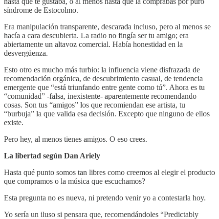
hasta que te gustaba, o al menos hasta que la comprabas por puro
síndrome de Estocolmo.
Era manipulación transparente, descarada incluso, pero al menos se
hacía a cara descubierta. La radio no fingía ser tu amigo; era
abiertamente un altavoz comercial. Había honestidad en la
desvergüenza.
Esto otro es mucho más turbio: la influencia viene disfrazada de
recomendación orgánica, de descubrimiento casual, de tendencia
emergente que “está triunfando entre gente como tú”. Ahora es tu
“comunidad” -falsa, inexistente- aparentemente recomendando
cosas. Son tus “amigos” los que recomiendan ese artista, tu
“burbuja” la que valida esa decisión. Excepto que ninguno de ellos
existe.
Pero hey, al menos tienes amigos. O eso crees.
La libertad según Dan Ariely
Hasta qué punto somos tan libres como creemos al elegir el producto
que compramos o la música que escuchamos?
Esta pregunta no es nueva, ni pretendo venir yo a contestarla hoy.
Yo sería un iluso si pensara que, recomendándoles “Predictably