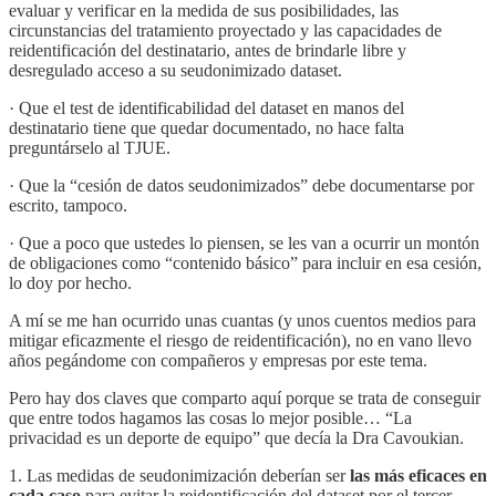
evaluar y verificar en la medida de sus posibilidades, las
circunstancias del tratamiento proyectado y las capacidades de
reidentificación del destinatario, antes de brindarle libre y
desregulado acceso a su seudonimizado dataset.
· Que el test de identificabilidad del dataset en manos del
destinatario tiene que quedar documentado, no hace falta
preguntárselo al TJUE.
· Que la “cesión de datos seudonimizados” debe documentarse por
escrito, tampoco.
· Que a poco que ustedes lo piensen, se les van a ocurrir un montón
de obligaciones como “contenido básico” para incluir en esa cesión,
lo doy por hecho.
A mí se me han ocurrido unas cuantas (y unos cuentos medios para
mitigar eficazmente el riesgo de reidentificación), no en vano llevo
años pegándome con compañeros y empresas por este tema.
Pero hay dos claves que comparto aquí porque se trata de conseguir
que entre todos hagamos las cosas lo mejor posible… “La
privacidad es un deporte de equipo” que decía la Dra Cavoukian.
1. Las medidas de seudonimización deberían ser
las más eficaces en
cada caso
para evitar la reidentificación del dataset por el tercer