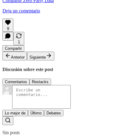
Compartir Zero Party Data
Deja un comentario
9
1
Compartir
Anterior
Siguiente
Discusión sobre este post
Comentarios
Restacks
Lo mejor de
Último
Debates
Sin posts