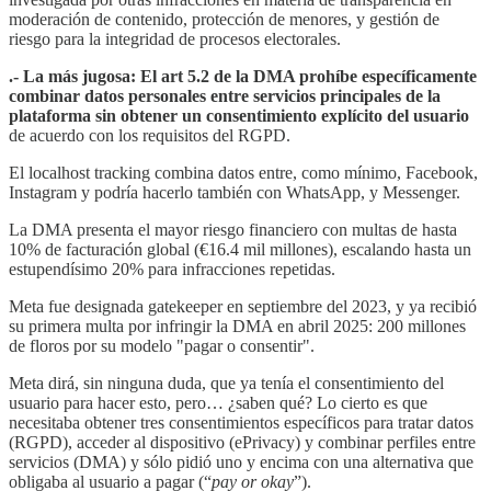
moderación de contenido, protección de menores, y gestión de
riesgo para la integridad de procesos electorales.
.- La más jugosa: El art 5.2 de la DMA prohíbe específicamente
combinar datos personales entre servicios principales de la
plataforma sin obtener un consentimiento explícito del usuario
de acuerdo con los requisitos del RGPD.
El localhost tracking combina datos entre, como mínimo, Facebook,
Instagram y podría hacerlo también con WhatsApp, y Messenger.
La DMA presenta el mayor riesgo financiero con multas de hasta
10% de facturación global (€16.4 mil millones), escalando hasta un
estupendísimo 20% para infracciones repetidas.
Meta fue designada gatekeeper en septiembre del 2023, y ya recibió
su primera multa por infringir la DMA en abril 2025: 200 millones
de floros por su modelo "pagar o consentir".
Meta dirá, sin ninguna duda, que ya tenía el consentimiento del
usuario para hacer esto, pero… ¿saben qué? Lo cierto es que
necesitaba obtener tres consentimientos específicos para tratar datos
(RGPD), acceder al dispositivo (ePrivacy) y combinar perfiles entre
servicios (DMA) y sólo pidió uno y encima con una alternativa que
obligaba al usuario a pagar (“
pay or okay
”).