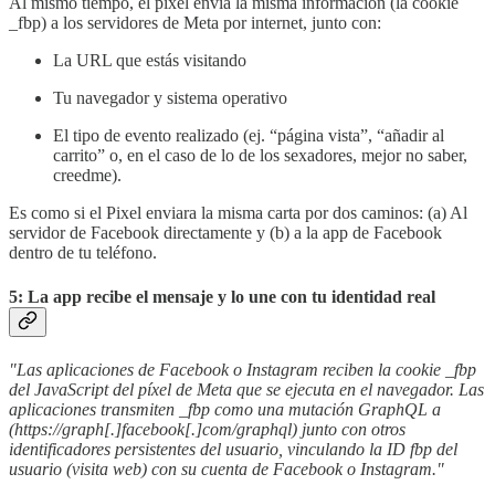
Al mismo tiempo, el pixel envía la misma información (la cookie
_fbp) a los servidores de Meta por internet, junto con:
La URL que estás visitando
Tu navegador y sistema operativo
El tipo de evento realizado (ej. “página vista”, “añadir al
carrito” o, en el caso de lo de los sexadores, mejor no saber,
creedme).
Es como si el Pixel enviara la misma carta por dos caminos: (a) Al
servidor de Facebook directamente y (b) a la app de Facebook
dentro de tu teléfono.
5: La app recibe el mensaje y lo une con tu identidad real
"Las aplicaciones de Facebook o Instagram reciben la cookie _fbp
del JavaScript del píxel de Meta que se ejecuta en el navegador. Las
aplicaciones transmiten _fbp como una mutación GraphQL a
(https://graph[.]facebook[.]com/graphql) junto con otros
identificadores persistentes del usuario, vinculando la ID fbp del
usuario (visita web) con su cuenta de Facebook o Instagram."