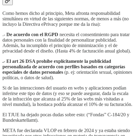
Como hemos dicho al principio, Meta afronta responsabilidad
simultánea en virtud de las siguientes normas, de menos a más (no
incluyo la Directiva ePrivacy porque me da la risa):
.-
De acuerdo con el RGPD
necesita el consentimiento para tratar
datos personales con la finalidad de personalizar publicidad.
Además, ha incumplido el principio de minimización y el de
privacidad desde el diseño. (Hasta 4% de facturación anual global).
.- El art 26 DSA prohíbe explícitamente la publicidad
personalizada de acuerdo con perfiles basados en categorías
especiales de datos personales
(p. ej: orientación sexual, opiniones
políticas, o datos de salud).
Si de las interacciones del usuario en webs y aplicaciones podían
inferirse este tipo de datos (y eso se puede asegurar, dada la escala
de la infracción que alcanza al 25% de las webs más visitadas a
nivel mundial), la hostiaca podría alcanzar el 10% de su facturación.
El TJUE ha dejado pocas dudas sobre esto: (“Fondas” C-184/20 y
Bundeskartellamt).
META fue declarada VLOP en febrero de 2024 y ya estaba siendo
investigada por otras infracciones en materia de transparencia en