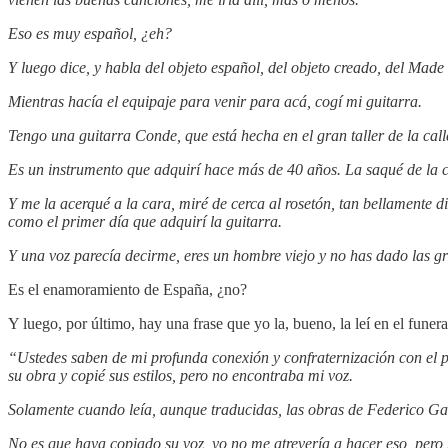
Eso es muy español, ¿eh?
Y luego dice, y habla del objeto español, del objeto creado, del Made
Mientras hacía el equipaje para venir para acá, cogí mi guitarra.
Tengo una guitarra Conde, que está hecha en el gran taller de la ca
Es un instrumento que adquirí hace más de 40 años. La saqué de la ca
Y me la acerqué a la cara, miré de cerca al rosetón, tan bellamente d
como el primer día que adquirí la guitarra.
Y una voz parecía decirme, eres un hombre viejo y no has dado las gra
Es el enamoramiento de España, ¿no?
Y luego, por último, hay una frase que yo la, bueno, la leí en el funer
“Ustedes saben de mi profunda conexión y confraternización con el p
su obra y copié sus estilos, pero no encontraba mi voz.
Solamente cuando leía, aunque traducidas, las obras de Federico Ga
No es que haya copiado su voz, yo no me atrevería a hacer eso, pero 