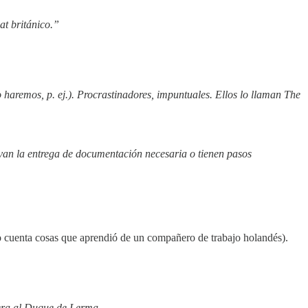
t británico.”
aremos, p. ej.). Procrastinadores, impuntuales. Ellos lo llaman The
evan la entrega de documentación necesaria o tienen pasos
lo cuenta cosas que aprendió de un compañero de trabajo holandés).
 era al Duque de Lerma.