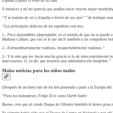
España a pasar el resto de su vida.
Y entonces a mí me parecía que podían hacer mucho mejor marketing
“Y se trataba de ver a España a través de sus ojos” “de trabajar u
“Los principales defectos de los españoles son tres:
1.- Poco dependibles (dependable, en el sentido de que no se puede 
Mañana Culture, que eso se le oye decir también a un compañero ho
2.- Extraordinariamente ruidosos, insoportablemente ruidosos.”
3.- Y lo otro que me hacía mucha gracia es lo de innecesariamente bu
innecesarios. O, en fin, que tenemos una administración insufrible.”
Malas noticias para los niños malos
(Después de un buen rato de los tres poniendo a parir a la Europa de
“
Para los holandeses, Felipe II es como Darth Vader.
Bueno, creo que al conde Duque de Olivares también le tienen gran es
Yo siempre había oído que al Duque de Lerma en Holanda y por ahí l