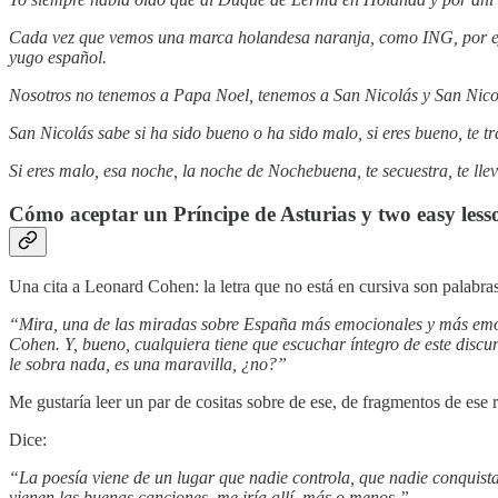
Cada vez que vemos una marca holandesa naranja, como ING, por ejemp
yugo español.
Nosotros no tenemos a Papa Noel, tenemos a San Nicolás y San Nicol
San Nicolás sabe si ha sido bueno o ha sido malo, si eres bueno, te tr
Si eres malo, esa noche, la noche de Nochebuena, te secuestra, te llev
Cómo aceptar un Príncipe de Asturias y two easy less
Una cita a Leonard Cohen: la letra que no está en cursiva son palabra
“Mira, una de las miradas sobre España más emocionales y más emoci
Cohen. Y, bueno, cualquiera tiene que escuchar íntegro de este discur
le sobra nada, es una maravilla, ¿no?”
Me gustaría leer un par de cositas sobre de ese, de fragmentos de es
Dice:
“La poesía viene de un lugar que nadie controla, que nadie conquista
vienen las buenas canciones, me iría allí, más o menos.”