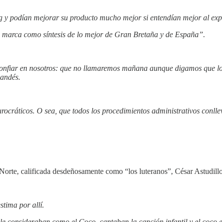
 y podían mejorar su producto mucho mejor si entendían mejor al expa
na marca como síntesis de lo mejor de Gran Bretaña y de España”.
confiar en nosotros: que no llamaremos mañana aunque digamos que lo h
landés.
rocráticos. O sea, que todos los procedimientos administrativos conll
l Norte, calificada desdeñosamente como “los luteranos”, César Astudil
tima por allí.
e consideraban como el Coco, cantaban la canción infantil y el coco