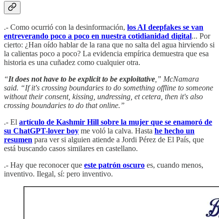
.- Como ocurrió con la desinformación,
los AI deepfakes se van
entreverando poco a poco en nuestra cotidianidad digital
... Por
cierto: ¿Han oído hablar de la rana que no salta del agua hirviendo si
la calientas poco a poco? La evidencia empírica demuestra que esa
historia es una cuñadez como cualquier otra.
“
It does not have to be explicit to be exploitative
,” McNamara
said. “If it's crossing boundaries to do something offline to someone
without their consent, kissing, undressing, et cetera, then it's also
crossing boundaries to do that online.”
.- El
artículo de Kashmir Hill sobre la mujer que se enamoró de
su ChatGPT-lover boy
me voló la calva. Hasta
he hecho un
resumen
para ver si alguien atiende a Jordi Pérez de El País, que
está buscando casos similares en castellano.
.- Hay que reconocer que
este patrón oscuro
es, cuando menos,
inventivo. Ilegal, sí: pero inventivo.