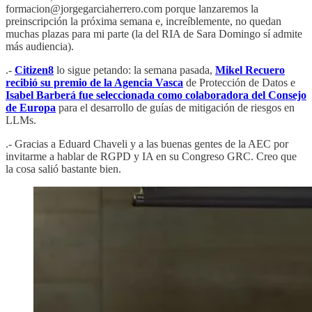
formacion@jorgegarciaherrero.com porque lanzaremos la
preinscripción la próxima semana e, increíblemente, no quedan
muchas plazas para mi parte (la del RIA de Sara Domingo sí admite
más audiencia).
.-
Citizen8
lo sigue petando: la semana pasada,
Mikel Recuero
recibió su premio de la Agencia Vasca
de Protección de Datos e
Isabel Barberá fue seleccionada como colaboradora del Consejo
de Europa
para el desarrollo de guías de mitigación de riesgos en
LLMs.
.- Gracias a Eduard Chaveli y a las buenas gentes de la AEC por
invitarme a hablar de RGPD y IA en su Congreso GRC. Creo que
la cosa salió bastante bien.