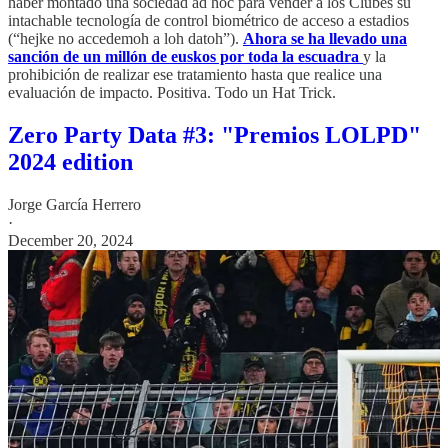
haber montado una sociedad ad hoc para vender a los Clubes su
intachable tecnología de control biométrico de acceso a estadios
(“hejke no accedemoh a loh datoh”).
Ahora se ha llevado una
sanción de un millón de euskos por toda la escuadra
y la
prohibición de realizar ese tratamiento hasta que realice una
evaluación de impacto. Positiva. Todo un Hat Trick.
Zero Party Data #3: "Premios LOLPD"
2024 edition
Jorge García Herrero
·
December 20, 2024