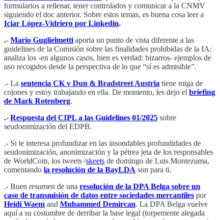
formularios a rellenar, tener controlados y comunicar a la CNMV
siguiendo el doc anterior. Sobre estos temas, es buena cosa leer a
Iciar López-Vidriero por Linkedin
.
.-
Mario Guglielmetti
aporta un punto de vista diferente a las
guidelines de la Comisión sobre las finalidades prohibidas de la IA:
analiza los -en algunos casos, bien es verdad: bizarros- ejemplos de
uso recogidos desde la perspectiva de lo que “sí es admisible”.
.- La
sentencia CK v Dun & Bradstreet Austria
tiene miga de
cojones y estoy trabajando en ella. De momento, les dejo el
briefing
de Mark Rotenberg
.
.-
Respuesta del CIPL a las Guidelines 01/2025
sobre
seudonimización del EDPB.
.- Si te interesa profundizar en las insondables profundidades de
seudonimización, anonimización y la pétrea jeta de los responsables
de WorldCoin, los tweets /
skeets
de domingo de Luis Montezuma,
comentando
la resolución de la BayLDA
son para ti.
.- Buen resumen de una
resolución de la DPA Belga sobre un
caso de transmisión de datos entre sociedades mercantiles
por
Heidi Waem
and
Muhammed Demircan
. La DPA Belga vuelve
aquí a su costumbre de derribar la base legal (torpemente alegada