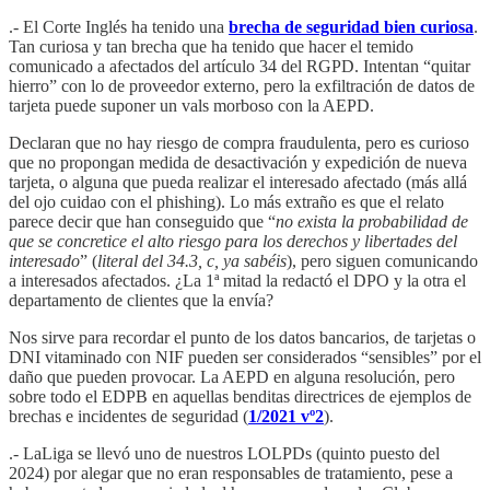
.- El Corte Inglés ha tenido una
brecha de seguridad bien curiosa
.
Tan curiosa y tan brecha que ha tenido que hacer el temido
comunicado a afectados del artículo 34 del RGPD. Intentan “quitar
hierro” con lo de proveedor externo, pero la exfiltración de datos de
tarjeta puede suponer un vals morboso con la AEPD.
Declaran que no hay riesgo de compra fraudulenta, pero es curioso
que no propongan medida de desactivación y expedición de nueva
tarjeta, o alguna que pueda realizar el interesado afectado (más allá
del ojo cuidao con el phishing). Lo más extraño es que el relato
parece decir que han conseguido que “
no exista la probabilidad de
que se concretice el alto riesgo para los derechos y libertades del
interesado
” (
literal del 34.3, c, ya sabéis
), pero siguen comunicando
a interesados afectados. ¿La 1ª mitad la redactó el DPO y la otra el
departamento de clientes que la envía?
Nos sirve para recordar el punto de los datos bancarios, de tarjetas o
DNI vitaminado con NIF pueden ser considerados “sensibles” por el
daño que pueden provocar. La AEPD en alguna resolución, pero
sobre todo el EDPB en aquellas benditas directrices de ejemplos de
brechas e incidentes de seguridad (
1/2021 vº2
).
.- LaLiga se llevó uno de nuestros LOLPDs (quinto puesto del
2024) por alegar que no eran responsables de tratamiento, pese a