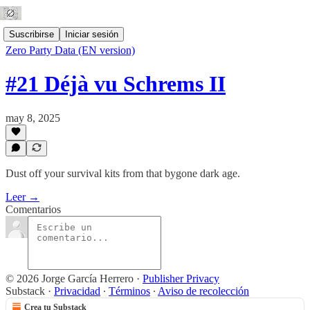
Suscribirse
Iniciar sesión
Zero Party Data (EN version)
#21 Déjà vu Schrems II
may 8, 2025
Dust off your survival kits from that bygone dark age.
Leer →
Comentarios
© 2026 Jorge García Herrero
·
Publisher Privacy
Substack
·
Privacidad
∙
Términos
∙
Aviso de recolección
Crea tu Substack