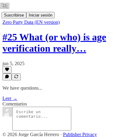
Suscribirse
Iniciar sesión
Zero Party Data (EN version)
#25 What (or who) is age
verification really…
jun 5, 2025
We have questions...
Leer →
Comentarios
© 2026 Jorge García Herrero
·
Publisher Privacy