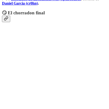
Daniel Garcia (cr0hn)
.
🙄 El chorradon final