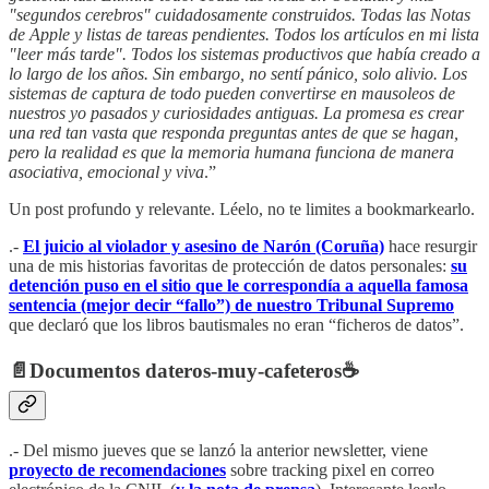
"segundos cerebros" cuidadosamente construidos. Todas las Notas
de Apple y listas de tareas pendientes. Todos los artículos en mi lista
"leer más tarde". Todos los sistemas productivos que había creado a
lo largo de los años. Sin embargo, no sentí pánico, solo alivio. Los
sistemas de captura de todo pueden convertirse en mausoleos de
nuestros yo pasados y curiosidades antiguas. La promesa es crear
una red tan vasta que responda preguntas antes de que se hagan,
pero la realidad es que la memoria humana funciona de manera
asociativa, emocional y viva
.”
Un post profundo y relevante. Léelo, no te limites a bookmarkearlo.
.-
El juicio al violador y asesino de Narón (Coruña)
hace resurgir
una de mis historias favoritas de protección de datos personales:
su
detención puso en el sitio que le correspondía a aquella famosa
sentencia (mejor decir “fallo”) de nuestro Tribunal Supremo
que declaró que los libros bautismales no eran “ficheros de datos”.
📄
Documentos dateros-muy-cafeteros
☕️
.- Del mismo jueves que se lanzó la anterior newsletter, viene
proyecto de recomendaciones
sobre tracking pixel en correo