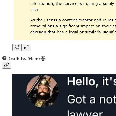
💀Death by Meme🤣