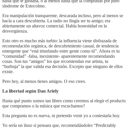
hasta que te gustaba, o al menos hasta que la comprabas por puro
síndrome de Estocolmo.
Era manipulación transparente, descarada incluso, pero al menos se
hacía a cara descubierta. La radio no fingía ser tu amigo; era
abiertamente un altavoz comercial. Había honestidad en la
desvergüenza.
Esto otro es mucho más turbio: la influencia viene disfrazada de
recomendación orgánica, de descubrimiento casual, de tendencia
emergente que “está triunfando entre gente como tú”. Ahora es tu
“comunidad” -falsa, inexistente- aparentemente recomendando
cosas. Son tus “amigos” los que recomiendan ese artista, tu
“burbuja” la que valida esa decisión. Excepto que ninguno de ellos
existe.
Pero hey, al menos tienes amigos. O eso crees.
La libertad según Dan Ariely
Hasta qué punto somos tan libres como creemos al elegir el producto
que compramos o la música que escuchamos?
Esta pregunta no es nueva, ni pretendo venir yo a contestarla hoy.
Yo sería un iluso si pensara que, recomendándoles “Predictably