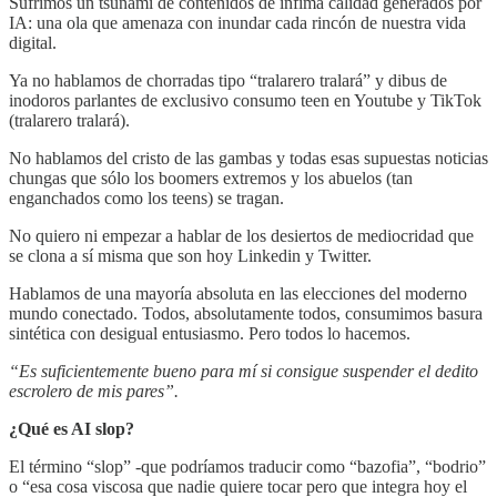
Sufrimos un tsunami de contenidos de ínfima calidad generados por
IA: una ola que amenaza con inundar cada rincón de nuestra vida
digital.
Ya no hablamos de chorradas tipo “tralarero tralará” y dibus de
inodoros parlantes de exclusivo consumo teen en Youtube y TikTok
(tralarero tralará).
No hablamos del cristo de las gambas y todas esas supuestas noticias
chungas que sólo los boomers extremos y los abuelos (tan
enganchados como los teens) se tragan.
No quiero ni empezar a hablar de los desiertos de mediocridad que
se clona a sí misma que son hoy Linkedin y Twitter.
Hablamos de una mayoría absoluta en las elecciones del moderno
mundo conectado. Todos, absolutamente todos, consumimos basura
sintética con desigual entusiasmo. Pero todos lo hacemos.
“Es suficientemente bueno para mí si consigue suspender el dedito
escrolero de mis pares”.
¿Qué es AI slop?
El término “slop” -que podríamos traducir como “bazofia”, “bodrio”
o “esa cosa viscosa que nadie quiere tocar pero que integra hoy el