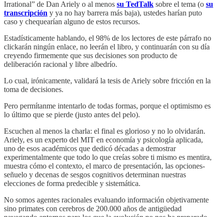
Irrational” de Dan Ariely o al menos
su TedTalk
sobre el tema (o
su
transcripción
y ya no hay barrera más baja), ustedes harían puto
caso y chequearían alguno de estos recursos.
Estadísticamente hablando, el 98% de los lectores de este párrafo no
clickarán ningún enlace, no leerán el libro, y continuarán con su día
creyendo firmemente que sus decisiones son producto de
deliberación racional y libre albedrío.
Lo cual, irónicamente, validará la tesis de Ariely sobre fricción en la
toma de decisiones.
Pero permítanme intentarlo de todas formas, porque el optimismo es
lo último que se pierde (justo antes del pelo).
Escuchen al menos la charla: el final es glorioso y no lo olvidarán.
Ariely, es un experto del MIT en economía y psicología aplicada,
uno de esos académicos que dedicó décadas a demostrar
experimentalmente que todo lo que creías sobre ti mismo es mentira,
muestra cómo el contexto, el marco de presentación, las opciones-
señuelo y decenas de sesgos cognitivos determinan nuestras
elecciones de forma predecible y sistemática.
No somos agentes racionales evaluando información objetivamente
sino primates con cerebros de 200.000 años de antigüedad