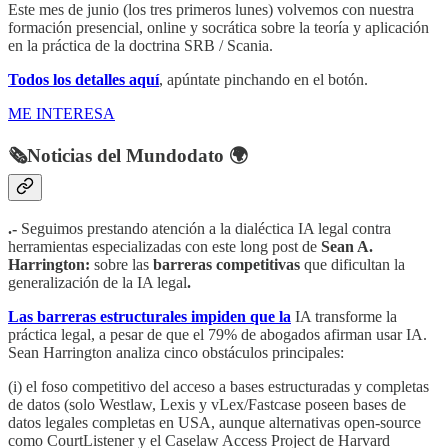
Este mes de junio (los tres primeros lunes) volvemos con nuestra
formación presencial, online y socrática sobre la teoría y aplicación
en la práctica de la doctrina SRB / Scania.
Todos los detalles aquí
, apúntate pinchando en el botón.
ME INTERESA
🗞️Noticias del Mundodato 🌍
.-
Seguimos prestando atención a la dialéctica IA legal contra
herramientas especializadas con este long post de
Sean A.
Harrington:
sobre las
barreras competitivas
que dificultan la
generalización de la IA legal
.
Las barreras estructurales impiden que la
IA transforme la
práctica legal, a pesar de que el 79% de abogados afirman usar IA.
Sean Harrington analiza cinco obstáculos principales:
(i) el foso competitivo del acceso a bases estructuradas y completas
de datos (solo Westlaw, Lexis y vLex/Fastcase poseen bases de
datos legales completas en USA, aunque alternativas open-source
como CourtListener y el Caselaw Access Project de Harvard