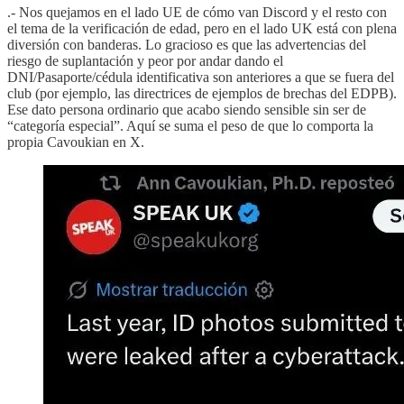
.- Nos quejamos en el lado UE de cómo van Discord y el resto con
el tema de la verificación de edad, pero en el lado UK está con plena
diversión con banderas. Lo gracioso es que las advertencias del
riesgo de suplantación y peor por andar dando el
DNI/Pasaporte/cédula identificativa son anteriores a que se fuera del
club (por ejemplo, las directrices de ejemplos de brechas del EDPB).
Ese dato persona ordinario que acabo siendo sensible sin ser de
“categoría especial”. Aquí se suma el peso de que lo comporta la
propia Cavoukian en X.