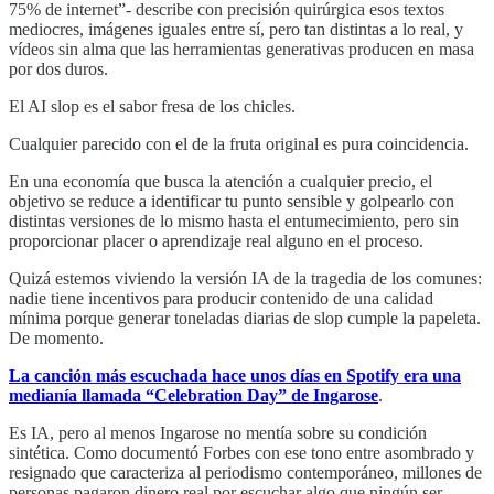
75% de internet”- describe con precisión quirúrgica esos textos
mediocres, imágenes iguales entre sí, pero tan distintas a lo real, y
vídeos sin alma que las herramientas generativas producen en masa
por dos duros.
El AI slop es el sabor fresa de los chicles.
Cualquier parecido con el de la fruta original es pura coincidencia.
En una economía que busca la atención a cualquier precio, el
objetivo se reduce a identificar tu punto sensible y golpearlo con
distintas versiones de lo mismo hasta el entumecimiento, pero sin
proporcionar placer o aprendizaje real alguno en el proceso.
Quizá estemos viviendo la versión IA de la tragedia de los comunes:
nadie tiene incentivos para producir contenido de una calidad
mínima porque generar toneladas diarias de slop cumple la papeleta.
De momento.
La canción más escuchada hace unos días en Spotify era una
medianía llamada “Celebration Day” de Ingarose
.
Es IA, pero al menos Ingarose no mentía sobre su condición
sintética. Como documentó Forbes con ese tono entre asombrado y
resignado que caracteriza al periodismo contemporáneo, millones de
personas pagaron dinero real por escuchar algo que ningún ser