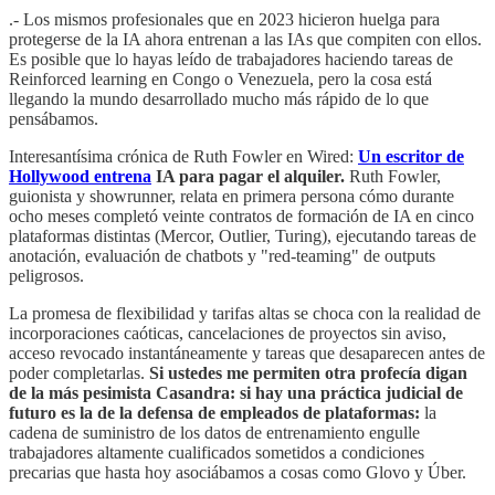
.- Los mismos profesionales que en 2023 hicieron huelga para
protegerse de la IA ahora entrenan a las IAs que compiten con ellos.
Es posible que lo hayas leído de trabajadores haciendo tareas de
Reinforced learning en Congo o Venezuela, pero la cosa está
llegando la mundo desarrollado mucho más rápido de lo que
pensábamos.
Interesantísima crónica de Ruth Fowler en Wired:
Un escritor de
Hollywood entrena
IA para pagar el alquiler.
Ruth Fowler,
guionista y showrunner, relata en primera persona cómo durante
ocho meses completó veinte contratos de formación de IA en cinco
plataformas distintas (Mercor, Outlier, Turing), ejecutando tareas de
anotación, evaluación de chatbots y "red-teaming" de outputs
peligrosos.
La promesa de flexibilidad y tarifas altas se choca con la realidad de
incorporaciones caóticas, cancelaciones de proyectos sin aviso,
acceso revocado instantáneamente y tareas que desaparecen antes de
poder completarlas.
Si ustedes me permiten otra profecía digan
de la más pesimista Casandra: si hay una práctica judicial de
futuro es la de la defensa de empleados de plataformas:
la
cadena de suministro de los datos de entrenamiento engulle
trabajadores altamente cualificados sometidos a condiciones
precarias que hasta hoy asociábamos a cosas como Glovo y Úber.