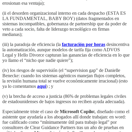
erosionan esa ventaja);
(ii el desorden organizacional interno en cada despacho (ESTA ES
LA FUNDAMENTAL, BABY BOY) (datos fragmentados en
sistemas incompatibles, gobernanza de partnership que da poder de
veto a cada socio, falta de liderazgo tecnológico en firmas
medianas);
(iii) la paradoja de eficiencia (la
facturación por horas
desincentiva
la automatización, aunque modelos de tarifa fija como ADVOS
Legal y Hello Divorce capturan las ganancias de eficiencia en lo que
yo llamo el “nicho que nadie quiere”);
(iv) los riesgos de supervisión (el “supervision gap” de Danielle
Benecke: cuando los sistemas agénticos manejan flujos completos,
la revisión humana total se vuelve económicamente irracional) (esto
ya lo comentamos
aquí
) ; y
(v) la brecha de acceso a justicia (86% de problemas legales civiles
de estadounidenses de bajos ingresos no reciben ayuda adecuada).
Especialmente triste el caso de
Microsoft Copilo
t, diseñado como el
asistente que ayudaría a los abogados allí donde trabajan: en word:
fue calificado como “mínimamente útil para trabajo legal” por
consultores de Clear Guidance Partners tras un año de pruebas en