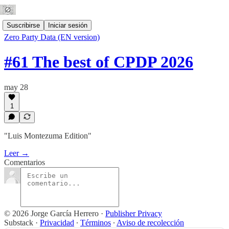
Suscribirse
Iniciar sesión
Zero Party Data (EN version)
#61 The best of CPDP 2026
may 28
1
"Luis Montezuma Edition"
Leer →
Comentarios
© 2026 Jorge García Herrero
·
Publisher Privacy
Substack
·
Privacidad
∙
Términos
∙
Aviso de recolección