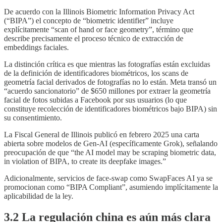
De acuerdo con la Illinois Biometric Information Privacy Act
(“BIPA”) el concepto de “biometric identifier” incluye
explícitamente “scan of hand or face geometry”, término que
describe precisamente el proceso técnico de extracción de
embeddings faciales.
La distinción crítica es que mientras las fotografías están excluidas
de la definición de identificadores biométricos, los scans de
geometría facial derivados de fotografías no lo están. Meta transó un
“acuerdo sancionatorio” de $650 millones por extraer la geometría
facial de fotos subidas a Facebook por sus usuarios (lo que
constituye recolección de identificadores biométricos bajo BIPA) sin
su consentimiento.
La Fiscal General de Illinois publicó en febrero 2025 una carta
abierta sobre modelos de Gen-AI (específicamente Grok), señalando
preocupación de que “the AI model may be scraping biometric data,
in violation of BIPA, to create its deepfake images.”
Adicionalmente, servicios de face-swap como SwapFaces AI ya se
promocionan como “BIPA Compliant”, asumiendo implícitamente la
aplicabilidad de la ley.
3.2 La regulación china es aún más clara