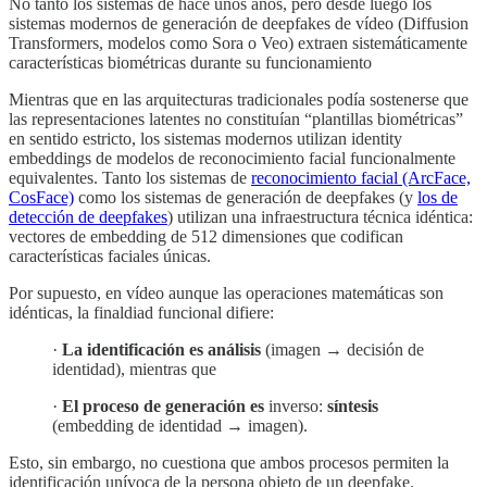
No tanto los sistemas de hace unos años, pero desde luego los
sistemas modernos de generación de deepfakes de vídeo (Diffusion
Transformers, modelos como Sora o Veo) extraen sistemáticamente
características biométricas durante su funcionamiento
Mientras que en las arquitecturas tradicionales podía sostenerse que
las representaciones latentes no constituían “plantillas biométricas”
en sentido estricto, los sistemas modernos utilizan identity
embeddings de modelos de reconocimiento facial funcionalmente
equivalentes. Tanto los sistemas de
reconocimiento facial (ArcFace,
CosFace)
como los sistemas de generación de deepfakes (y
los de
detección de deepfakes
) utilizan una infraestructura técnica idéntica:
vectores de embedding de 512 dimensiones que codifican
características faciales únicas.
Por supuesto, en vídeo aunque las operaciones matemáticas son
idénticas, la finaldiad funcional difiere:
·
La identificación es análisis
(imagen → decisión de
identidad), mientras que
·
El proceso de generación
es
inverso:
síntesis
(embedding de identidad → imagen).
Esto, sin embargo, no cuestiona que ambos procesos permiten la
identificación unívoca de la persona objeto de un deepfake.