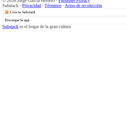
© 2026 Jorge García Herrero
·
Publisher Privacy
Substack
·
Privacidad
∙
Términos
∙
Aviso de recolección
Crea tu Substack
Descargar la app
Substack
es el hogar de la gran cultura