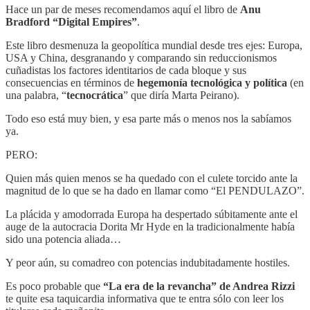
Hace un par de meses recomendamos aquí el libro de
Anu
Bradford “Digital Empires”
.
Este libro desmenuza la geopolítica mundial desde tres ejes: Europa,
USA y China, desgranando y comparando sin reduccionismos
cuñadistas los factores identitarios de cada bloque y sus
consecuencias en términos de
hegemonía tecnológica y política
(en
una palabra, “
tecnocrática
” que diría Marta Peirano).
Todo eso está muy bien, y esa parte más o menos nos la sabíamos
ya.
PERO:
Quien más quien menos se ha quedado con el culete torcido ante la
magnitud de lo que se ha dado en llamar como “El PENDULAZO”.
La plácida y amodorrada Europa ha despertado súbitamente ante el
auge de la autocracia Dorita Mr Hyde en la tradicionalmente había
sido una potencia aliada…
Y peor aún, su comadreo con potencias indubitadamente hostiles.
Es poco probable que
“La era de la revancha” de Andrea Rizzi
te quite esa taquicardia informativa que te entra sólo con leer los