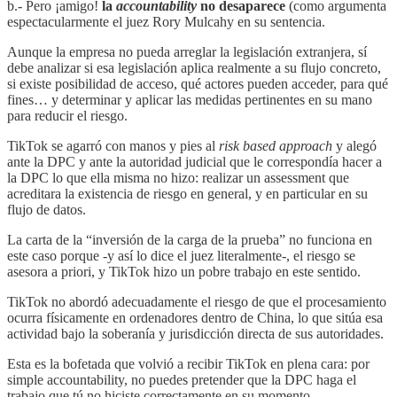
b.- Pero ¡amigo!
la
accountability
no desaparece
(como argumenta
espectacularmente el juez Rory Mulcahy en su sentencia.
Aunque la empresa no pueda arreglar la legislación extranjera, sí
debe analizar si esa legislación aplica realmente a su flujo concreto,
si existe posibilidad de acceso, qué actores pueden acceder, para qué
fines… y determinar y aplicar las medidas pertinentes en su mano
para reducir el riesgo.
TikTok se agarró con manos y pies al
risk based approach
y alegó
ante la DPC y ante la autoridad judicial que le correspondía hacer a
la DPC lo que ella misma no hizo: realizar un assessment que
acreditara la existencia de riesgo en general, y en particular en su
flujo de datos.
La carta de la “inversión de la carga de la prueba” no funciona en
este caso porque -y así lo dice el juez literalmente-, el riesgo se
asesora a priori, y TikTok hizo un pobre trabajo en este sentido.
TikTok no abordó adecuadamente el riesgo de que el procesamiento
ocurra físicamente en ordenadores dentro de China, lo que sitúa esa
actividad bajo la soberanía y jurisdicción directa de sus autoridades.
Esta es la bofetada que volvió a recibir TikTok en plena cara: por
simple accountability, no puedes pretender que la DPC haga el
trabajo que tú no hiciste correctamente en su momento.