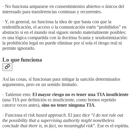
· No funciona ampararse en consentimientos abiertos o únicos del
interesado para transferencias continuas y recurrentes.
· Y, en general, no funciona la idea de que basta con que la
reidentificación, el acceso o la comunicación estén “prohibidos” en
abstracto si en el mundo real siguen siendo materialmente posibles:
es una lógica compartida con la doctrina Scania y seudonimización:
la prohibición legal no puede eliminar por sí sola el riesgo real ni
permite ignorarlo.
Lo que funciona
Así las cosas, sí funcionan para mitigar la sanción determinados
argumentos, pero en un sentido limitado.
· Tatúense esto:
El mayor riesgo no es tener una TIA insuficiente
(una TIA por definición es insuficiente, como hemos repetido
catorce veces antes),
sino no tener ninguna TIA
.
· Funciona el
risk based approach
. El juez dice “
I do not rule out
the possibility that a supervising authority might nonetheless
conclude that there is, in fact, no meaningful risk
”. Ese es el espíritu.