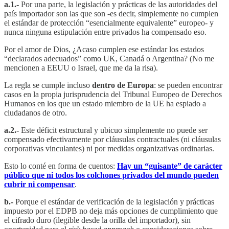
a.1.-
Por una parte, la legislación y prácticas de las autoridades del
país importador son las que son -es decir, simplemente no cumplen
el estándar de protección “esencialmente equivalente” europeo- y
nunca ninguna estipulación entre privados ha compensado eso.
Por el amor de Dios, ¿Acaso cumplen ese estándar los estados
“declarados adecuados” como UK, Canadá o Argentina? (No me
mencionen a EEUU o Israel, que me da la risa).
La regla se cumple incluso
dentro de Europa
: se pueden encontrar
casos en la propia jurisprudencia del Tribunal Europeo de Derechos
Humanos en los que un estado miembro de la UE ha espiado a
ciudadanos de otro.
a.2.-
Este déficit estructural y ubicuo simplemente no puede ser
compensado efectivamente por cláusulas contractuales (ni cláusulas
corporativas vinculantes) ni por medidas organizativas ordinarias.
Esto lo conté en forma de cuentos:
Hay un “guisante” de carácter
público que ni todos los colchones privados del mundo pueden
cubrir ni compensar
.
b.-
Porque el estándar de verificación de la legislación y prácticas
impuesto por el EDPB no deja más opciones de cumplimiento que
el cifrado duro (ilegible desde la orilla del importador), sin