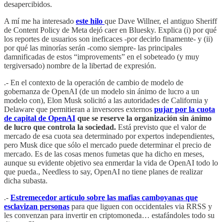
desapercibidos.
A mí me ha interesado
este hilo
que Dave Willner, el antiguo Sheriff
de Content Policy de Meta dejó caer en Bluesky. Explica (i) por qué
los reportes de usuarios son ineficaces -por decirlo finamente- y (ii)
por qué las minorías serán -como siempre- las principales
damnificadas de estos “improvements” en el sobeteado (y muy
tergiversado) nombre de la libertad de expresión.
.- En el contexto de la operación de cambio de modelo de
gobernanza de OpenAI (de un modelo sin ánimo de lucro a un
modelo con), Elon Musk solicitó a las autoridades de California y
Delaware que permitieran a inversores externos
pujar por la cuota
de capital de OpenAI
que se reserve la organización sin ánimo
de lucro que controla la sociedad.
Está previsto que el valor de
mercado de esa cuota sea determinado por expertos independientes,
pero Musk dice que sólo el mercado puede determinar el precio de
mercado. Es de las cosas menos fumetas que ha dicho en meses,
aunque su evidente objetivo sea enmerdar la vida de OpenAI todo lo
que pueda., Needless to say, OpenAI no tiene planes de realizar
dicha subasta.
.-
Estremecedor artículo sobre las mafias camboyanas que
esclavizan personas
para que liguen con occidentales via RRSS y
les convenzan para invertir en criptomoneda… estafándoles todo su