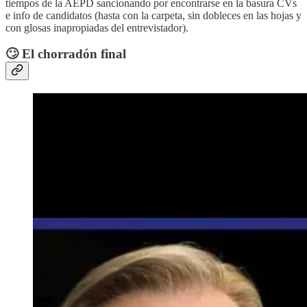
tiempos de la AEPD sancionando por encontrarse en la basura CVs
e info de candidatos (hasta con la carpeta, sin dobleces en las hojas y
con glosas inapropiadas del entrevistador).
🙄 El chorradón final