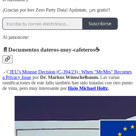
¡Gracias por leer Zero Party Data! Apúntate, ¡¡es gratis!!
Suscribirse
Al jamoncete:
📄
Documentos dateros-muy-cafeteros
☕️
.- C
JEU's Mousse Decision (C-394/23) : When "Mr/Mrs" Becomes
a Privacy Issue
por
Dr. Markus Wünschelbaum.
Las varias
ramificaciones de este fallo también han sido tratadas con otro punto
de vista, pero muy interesante por
Hajo Michael Holtz
.