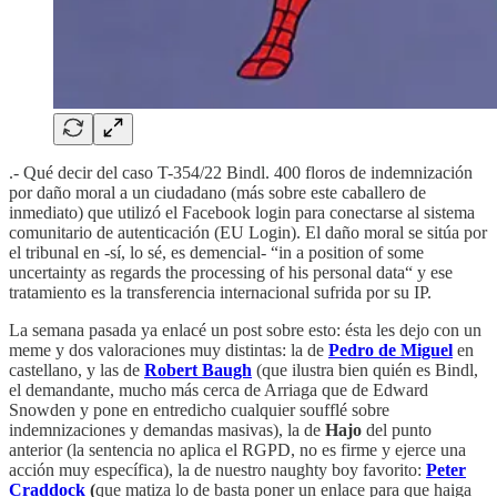
.- Qué decir del caso T-354/22 Bindl. 400 floros de indemnización
por daño moral a un ciudadano (más sobre este caballero de
inmediato) que utilizó el Facebook login para conectarse al sistema
comunitario de autenticación (EU Login). El daño moral se sitúa por
el tribunal en -sí, lo sé, es demencial- “in a position of some
uncertainty as regards the processing of his personal data“ y ese
tratamiento es la transferencia internacional sufrida por su IP.
La semana pasada ya enlacé un post sobre esto: ésta les dejo con un
meme y dos valoraciones muy distintas: la de
Pedro de Miguel
en
castellano, y las de
Robert Baugh
(que ilustra bien quién es Bindl,
el demandante, mucho más cerca de Arriaga que de Edward
Snowden y pone en entredicho cualquier soufflé sobre
indemnizaciones y demandas masivas), la de
Hajo
del punto
anterior (la sentencia no aplica el RGPD, no es firme y ejerce una
acción muy específica), la de nuestro naughty boy favorito:
Peter
Craddock
(
que matiza lo de basta poner un enlace para que haiga