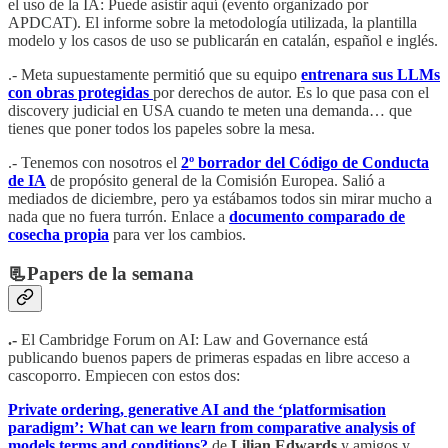
el uso de la IA: Puede asistir aquí (evento organizado por
APDCAT). El informe sobre la metodología utilizada, la plantilla
modelo y los casos de uso se publicarán en catalán, español e inglés.
.- Meta supuestamente permitió que su equipo
entrenara sus LLMs
con obras protegidas
por derechos de autor. Es lo que pasa con el
discovery judicial en USA cuando te meten una demanda… que
tienes que poner todos los papeles sobre la mesa.
.- Tenemos con nosotros el
2º borrador del Código de Conducta
de IA
de propósito general de la Comisión Europea. Salió a
mediados de diciembre, pero ya estábamos todos sin mirar mucho a
nada que no fuera turrón. Enlace a
documento comparado de
cosecha propia
para ver los cambios.
📃Papers de la semana
.-
El
Cambridge Forum on AI: Law and Governance está
publicando buenos papers de primeras espadas en libre acceso a
cascoporro. Empiecen con estos dos:
Private ordering, generative AI and the ‘platformisation
paradigm’: What can we learn from comparative analysis of
models terms and conditions?
de
Lilian Edwards
y amigos y