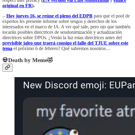
respect user privacy
(
EN version via Luis Montezuma
y
enlace
original en FR
).
.-
Hoy jueves 16, se reúne el pleno del EDPB
para que el pool de
expertos les presente informe sobre sesgos y derechos de los
interesados en el marco de IA. A ver qué sale, pero ojo que también
tocarán posibles directrices de seudonimización y actualización
directrices sobre DPOs. ¿Verán la luz estas directrices antes del
previsible jaleo que traerá consigo el fallo del TJUE sobre este
tema
el próximo 6 de febrero? Qué sabremos nosotros…
💀Death by Meme🤣