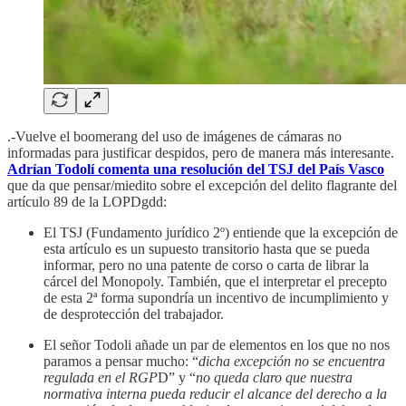
.-Vuelve el boomerang del uso de imágenes de cámaras no
informadas para justificar despidos, pero de manera más interesante.
Adrían Todolí comenta una resolución del TSJ del País Vasco
que da que pensar/miedito sobre el excepción del delito flagrante del
artículo 89 de la LOPDgdd:
El TSJ (Fundamento jurídico 2º) entiende que la excepción de
esta artículo es un supuesto transitorio hasta que se pueda
informar, pero no una patente de corso o carta de librar la
cárcel del Monopoly. También, que el interpretar el precepto
de esta 2ª forma supondría un incentivo de incumplimiento y
de desprotección del trabajador.
El señor Todoli añade un par de elementos en los que no nos
paramos a pensar mucho: “
dicha excepción no se encuentra
regulada en el RGP
D” y “
no queda claro que nuestra
normativa interna pueda reducir el alcance del derecho a la