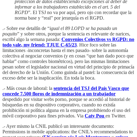
protección de datos estableciendo excepciones al deber de
informar a los trabajadores establecido en el art. 5 del
RGPD
”. El TSJ no va por aquí, pero ojo con recordar que la
norma base y “real” por jerarquía es el RGPD.
.- Sobre ese detallín de “
igual el 89 LOPD se ha pasado un
poquito
” y sobre otros, porque la sentencia es relevante de narices,
escribí algo la semana pasada:
Convenios Colectivos vs RGPD: no
todo vale, my friend: TJUE C-65/23
. Hice foco sobre las
limitaciones -inconcretas hasta el mes pasado- sobre la autonomía
colectiva al negociar convenios (y en cosas “que han dado poco que
hablar” como controles biométricos), pero las mismas limitaciones
pesan sobre el legislador nacional en virtud del principio de primacía
del derecho de la Unión. Como guinda al pastel: la consecuencia del
exceso debe ser la inaplicación. En toda la boca.
.- Más cosas de laboral: la
sentencia del TSJ del País Vasco que
concede 7.500 floros de indemnización a un trabajador
despedido por visitar webs porno, porque se accedió al historial de
búsquedas en su dispositivo corporativo, cuando no existía
prohibición ni política alguna en la empresa prohibiendo el uso del
móvil corporativo para fines privados. Via
Caty Pou
en Twitter.
.- Ayer mismo la CNIL publicó un interesante documento:
Permissions in mobile applications: the CNIL's recommendations to