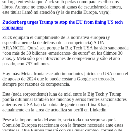
su larga entrevista que Zuck soltó perlas como para escribir dos
libros. Aunque no tengo tiempo ni ganas de escuchármela entera,
este titular llamó mi atención (y la de media Europa, vaya):
Zuckerberg urges Trump to stop the EU from fining US tech
companies
Zuck equipara el cumplimiento de la normativa europea (y
específicamente la de defensa de la competencia) A UN
ARANCEL. Quizá sea porque la Big Tech USA ha sido sancionada
“con más de 30 billones -americanos- de euros” en los últimos 30
años, y Meta sólo por infracciones de competencia y sólo el año
pasado, con 797 millones.
Hay más: Meta afronta este año importantes juicios en USA como el
de agosto de 2024 que le puede costar a Google ser troceado,
siempre por razones de competencia.
Esta (nada sorprendente) luna de miel entre la Big Tech y Trump
podría difuminar también los muchos y serios frentes sancionadores
abiertos en USA bajo la batuta de gente como Lina Khan,
actualmente en la tarea de actualiza su perfil en Linkedin.
Pese a la importancia del asunto, sería toda una sorpresa que la
Comisión Europea reaccionara con la firmeza necesaria ante estas
vaciladas. Que Europa tragará con cualquier cambio -formal o de