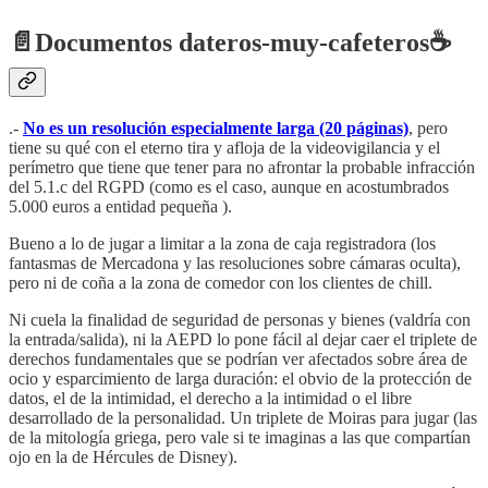
📄
Documentos dateros-muy-cafeteros
☕️
.-
No es un resolución especialmente larga (20 páginas)
, pero
tiene su qué con el eterno tira y afloja de la videovigilancia y el
perímetro que tiene que tener para no afrontar la probable infracción
del 5.1.c del RGPD (como es el caso, aunque en acostumbrados
5.000 euros a entidad pequeña ).
Bueno a lo de jugar a limitar a la zona de caja registradora (los
fantasmas de Mercadona y las resoluciones sobre cámaras oculta),
pero ni de coña a la zona de comedor con los clientes de chill.
Ni cuela la finalidad de seguridad de personas y bienes (valdría con
la entrada/salida), ni la AEPD lo pone fácil al dejar caer el triplete de
derechos fundamentales que se podrían ver afectados sobre área de
ocio y esparcimiento de larga duración: el obvio de la protección de
datos, el de la intimidad, el derecho a la intimidad o el libre
desarrollado de la personalidad. Un triplete de Moiras para jugar (las
de la mitología griega, pero vale si te imaginas a las que compartían
ojo en la de Hércules de Disney).