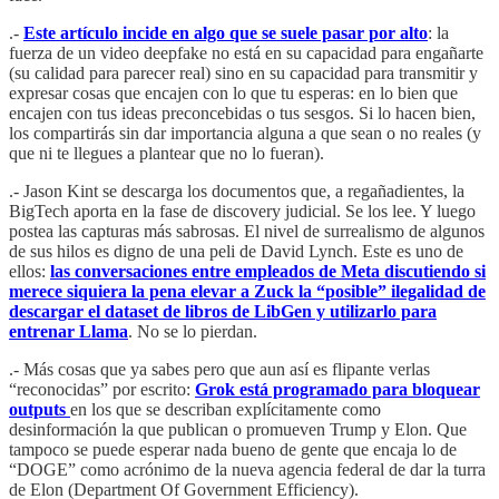
.-
Este artículo incide en algo que se suele pasar por alto
: la
fuerza de un video deepfake no está en su capacidad para engañarte
(su calidad para parecer real) sino en su capacidad para transmitir y
expresar cosas que encajen con lo que tu esperas: en lo bien que
encajen con tus ideas preconcebidas o tus sesgos. Si lo hacen bien,
los compartirás sin dar importancia alguna a que sean o no reales (y
que ni te llegues a plantear que no lo fueran).
.- Jason Kint se descarga los documentos que, a regañadientes, la
BigTech aporta en la fase de discovery judicial. Se los lee. Y luego
postea las capturas más sabrosas. El nivel de surrealismo de algunos
de sus hilos es digno de una peli de David Lynch. Este es uno de
ellos:
las conversaciones entre empleados de Meta discutiendo si
merece siquiera la pena elevar a Zuck la “posible” ilegalidad de
descargar el dataset de libros de LibGen y utilizarlo para
entrenar Llama
. No se lo pierdan.
.- Más cosas que ya sabes pero que aun así es flipante verlas
“reconocidas” por escrito:
Grok está programado para bloquear
outputs
en los que se describan explícitamente como
desinformación la que publican o promueven Trump y Elon. Que
tampoco se puede esperar nada bueno de gente que encaja lo de
“DOGE” como acrónimo de la nueva agencia federal de dar la turra
de Elon (Department Of Government Efficiency).