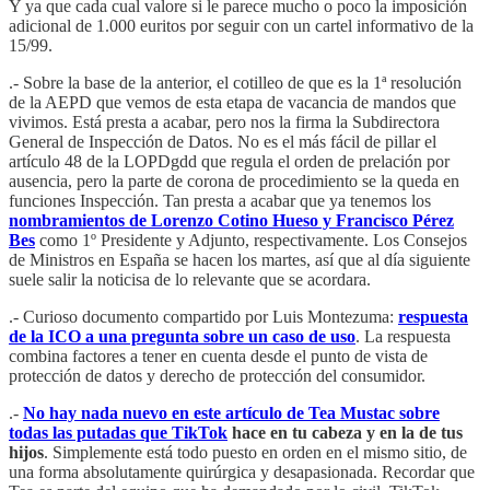
Y ya que cada cual valore si le parece mucho o poco la imposición
adicional de 1.000 euritos por seguir con un cartel informativo de la
15/99.
.- Sobre la base de la anterior, el cotilleo de que es la 1ª resolución
de la AEPD que vemos de esta etapa de vacancia de mandos que
vivimos. Está presta a acabar, pero nos la firma la Subdirectora
General de Inspección de Datos. No es el más fácil de pillar el
artículo 48 de la LOPDgdd que regula el orden de prelación por
ausencia, pero la parte de corona de procedimiento se la queda en
funciones Inspección. Tan presta a acabar que ya tenemos los
nombramientos de Lorenzo Cotino Hueso y Francisco Pérez
Bes
como 1º Presidente y Adjunto, respectivamente. Los Consejos
de Ministros en España se hacen los martes, así que al día siguiente
suele salir la noticisa de lo relevante que se acordara.
.- Curioso documento compartido por Luis Montezuma:
respuesta
de la ICO a una pregunta sobre un caso de uso
. La respuesta
combina factores a tener en cuenta desde el punto de vista de
protección de datos y derecho de protección del consumidor.
.-
No hay nada nuevo en este artículo de Tea Mustac sobre
todas las putadas que TikTok
hace en tu cabeza y en la de tus
hijos
. Simplemente está todo puesto en orden en el mismo sitio, de
una forma absolutamente quirúrgica y desapasionada. Recordar que