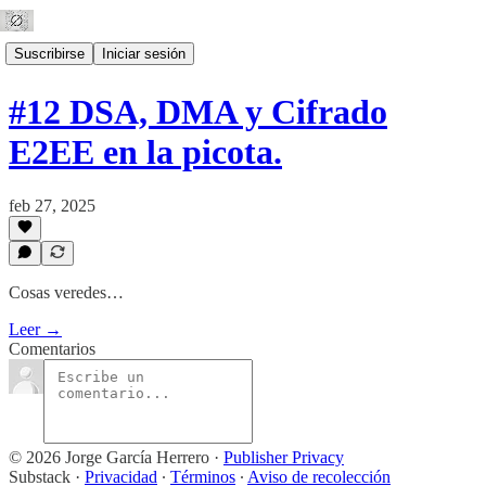
Suscribirse
Iniciar sesión
#12 DSA, DMA y Cifrado
E2EE en la picota.
feb 27, 2025
Cosas veredes…
Leer →
Comentarios
© 2026 Jorge García Herrero
·
Publisher Privacy
Substack
·
Privacidad
∙
Términos
∙
Aviso de recolección