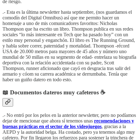
de riesgo.
.- Esta es la última newsletter hasta septiembre, (nos guardamos el
comodín del Digital Omnibus) así que me permito hacer un
homenaje a uno de mis comunicadores favoritos: Nicholas
Thompson que ha escrito un libro. Thompson publica en sus redes
sociales “lo más interesante en Tech que ha pasado hoy” con un
estilo muy personal y enganchón. El libro es The Running Ground,
y habla sobre correr, paternidad y mortalidad. Thompson -récord
USA de 20.000 metros para mayores de 45 años y número uno
mundial de 50 millas en su segmento de edad- entrelaza su biografía
deportiva con la relación accidentada con su padre, Scott
Thompson, runner aficionado que cayó en desgracia tras salir del
armario y cóom su carrera académica se derrumbaba. Tenía que
haber un guiño datero en todo esto.
📖 Documentos dateros muy cafeteros ☕️
.- No entró por los pelos en la anterior newsletter, pero no podíamos
dejar de mencionar que ahora sí tenemos unas
recomendaciones y
buenas prácticas en el sector de los videojuegos
, gracias a la
AEPD y la autoridad belga. Ha costado, pero ya tenemos algo muy
cafetero. Por fin llegaron los refuerzos para sostener la trinchera de