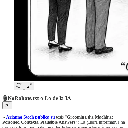
🤖NoRobots.txt o Lo de la IA
.-
Arianna Stech publica su
tesis "
Grooming the Machine:
Poisoned Contexts, Plausible Answers"
: La guerra informativa ha
desplazado su punto de mira desde las personas a las máquinas que