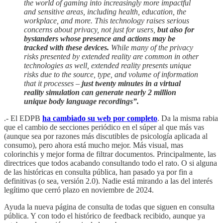
the world of gaming into increasingly more impactful
and sensitive areas, including health, education, the
workplace, and more. This technology raises serious
concerns about privacy, not just for users,
but also for
bystanders whose presence and actions may be
tracked with these devices.
While many of the privacy
risks presented by extended reality are common in other
technologies as well, extended reality presents unique
risks due to the source, type, and volume of information
that it processes –
just twenty minutes in a virtual
reality simulation can generate nearly 2 million
unique body language recordings”.
.- El EDPB
ha cambiado su web por completo
. Da la misma rabia
que el cambio de secciones periódico en el súper al que más vas
(aunque sea por razones más discutibles de psicología aplicada al
consumo), pero ahora está mucho mejor. Más visual, mas
colorinchis y mejor forma de filtrar documentos. Principalmente, las
directrices que todos acabando consultando todo el rato. O si alguna
de las históricas en consulta pública, han pasado ya por fin a
definitivas (o sea, versión 2.0). Nadie está mirando a las del interés
legítimo que cerró plazo en noviembre de 2024.
Ayuda la nueva página de consulta de todas que siguen en consulta
pública. Y con todo el histórico de feedback recibido, aunque ya