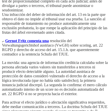
test de proporcionalidad completo en cada acto judicial; antes de
divulgar a partes o terceros, el tribunal puede anonimizar o
seudonimizar.
Una infracción del deber de información del art. 13 en la parte que
obtuvo el dato no impide al tribunal usar esa prueba. La sanción al
responsable de tratamiento no produce automáticamente una
exclusión probatoria, lo que rompe la aplicación del principio de las
frutas del árbol envenenado antes citada.
.-
Gernot Fritz comenta una
resolución del
Verwaltungsgerichtshof austriaco (VwGH) sobre scoring, art. 22
RGPD y derecho de acceso del art. 15.1.h. que aparentemente
contradice a la sentencia Schufa del TJUE.
La movida: una agencia de información crediticia calculaba sobre la
persona afectada varios valores sin transferirlos a terceros ni
producir efecto detectable alguno. La autoridad austriaca de
protección de datos consideró vulnerado el derecho de acceso a la
lógica involucrada (que no había sido satisfecho); la primera
instancia judicial discrepó. La segunda lo confirma: el mero cálculo
automatizado interno de un score no es decisión automatizada del
art. 22 RGPD si no se proyecta hacia el exterior.
Para activar el efecto jurídico o afectación significativa requeridos,
debe mediar comunicación a terceros. La doctrina Schufa del TJUE