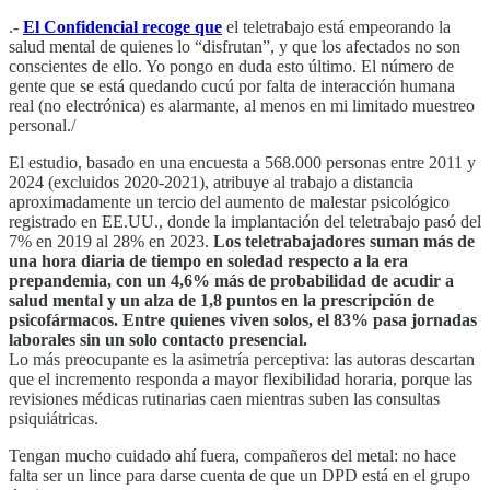
.-
El Confidencial recoge que
el teletrabajo está empeorando la
salud mental de quienes lo “disfrutan”, y que los afectados no son
conscientes de ello. Yo pongo en duda esto último. El número de
gente que se está quedando cucú por falta de interacción humana
real (no electrónica) es alarmante, al menos en mi limitado muestreo
personal./
El estudio, basado en una encuesta a 568.000 personas entre 2011 y
2024 (excluidos 2020-2021), atribuye al trabajo a distancia
aproximadamente un tercio del aumento de malestar psicológico
registrado en EE.UU., donde la implantación del teletrabajo pasó del
7% en 2019 al 28% en 2023.
Los teletrabajadores suman más de
una hora diaria de tiempo en soledad respecto a la era
prepandemia, con un 4,6% más de probabilidad de acudir a
salud mental y un alza de 1,8 puntos en la prescripción de
psicofármacos. Entre quienes viven solos, el 83% pasa jornadas
laborales sin un solo contacto presencial.
Lo más preocupante es la asimetría perceptiva: las autoras descartan
que el incremento responda a mayor flexibilidad horaria, porque las
revisiones médicas rutinarias caen mientras suben las consultas
psiquiátricas.
Tengan mucho cuidado ahí fuera, compañeros del metal: no hace
falta ser un lince para darse cuenta de que un DPD está en el grupo