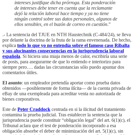
intereses justifique dicha prórroga. Esta ponderación
de intereses debe tener en cuenta que la reclamante
dejó la relación laboral hace tiempo y ya no tiene
ningún control sobre sus datos personales, algunos de
ellos sensibles, en el buzón de correo en cuestión
.”
.- La sentencia del TJUE en NTH Haustechnik (C-484/24), se lleva
por delante la doctrina de la fruta de la rama envenenada. De hecho,
explica
todo lo que yo no entendía sobre el famoso caso Ribalta
y sus alucinantes consecuencias en la jurisprudencia laboral
española
. Si hiciera una miaja menos de calor, escribiría una serie
de posts, para asegurarme de que lo entiendo e interiorizo para
siempre pero…. dadas las circunstancias sólo puedo apuntar dos
comentarios útiles.
El asunto
: un empleador pretendía aportar como prueba datos
obtenidos —posiblemente de forma ilícita— de la cuenta privada de
eBay de una exempleada para acreditar venta no autorizada de
bienes corporativos.
Este de
Peter Craddock
centrada en si la ilicitud del tratamiento
contamina la prueba judicial. Tras establecer la sentencia que la
jurisprudencia puede constituir “obligación legal” del art. 6(1)(c), el
Tribunal aclara que el test de ponderación incorporado a esa
obligación absorbe el deber de minimización del art. 5(1)(c), sin