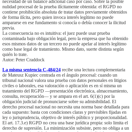
necesidad de un balance adicional caso por caso. Sobre la posible
nulidad procesal de la prueba ilícitamente obtenida: el RGPD no
contiene prohibición absoluta de tratar datos previamente obtenidos
de forma ilícita, pero quien invoca interés legítimo no puede
ampararse en ese fundamento si conocía o debía conocer la ilicitud
previa.
La consecuencia no es intuitiva: el juez puede usar prueba
contaminada bajo obligación legal, pero la empresa que ha obtenido
esos mismos datos de un tercero no puede apelar al interés legítimo
como base legal de tratamiento. Mismo dato, suerte distinta según
quién lo trate.
Autor: Peter Craddock
La misma sentencia C-484/24
recibe una lectura complementaria
de Mateusz Kupiec centrada en el ángulo procesal: cuando un
tribunal nacional valora una prueba con datos personales en litigios
civiles o laborales, esa valoración o aplicación es en sí misma un
tratamiento del RGPD —presentación electrónica, almacenamiento,
consulta, recuperación— y se ampara en el art. 6(1)(c) por la
obligación judicial de pronunciarse sobre su admisibilidad. El
derecho procesal nacional no necesita una norma base detallada para
cada supuesto: basta con condiciones claras y previsibles fijadas en
ley o jurisprudencia, objetivo de interés público y proporcionalidad.
El art. 17.3.e) RGPD no crea una base jurídica propia: solo limita el
derecho de supresión. La minimización subsiste, pero no obliga a un