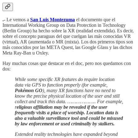
.-
Le vemos a
San Luis Montezuma
el documento que el
International Working Group on Data Protection in Technology
(Berlin Group) ha hecho sobre la XR (realidad extendida). Es decir,
sobre el concepto paraguas del que cuelgan las más conocidas VR
(virtual), AR (aumentada o MR (mixta). Los dos primeros tipos son
más conocidos por las META Quest, las Google Glass y las dichos
Meta Ray-Ban u Oxley.
Hay muchas cosas que destacar en el doc, pero nos quedamos con
dos:
While some specific XR features do require location
data via GPS to function properly (for example,
Pokémon GO
), many XR functions have no need to
know the precise physical location of the user and still
collect and track this data. ……………….. For example,
r
eligious affiliation may be revealed if the user
frequently visits a place of worship. Location data is
also a valuable surveillance tool and could be misused
by law enforcement or used criminally by stalkers.
Extended reality technologies have expanded beyond